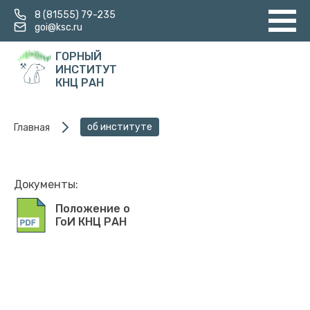
8 (81555) 79-235
goi@ksc.ru
ГОРНЫЙ
ИНСТИТУТ
КНЦ РАН
об институте
Главная
Документы:
Положение о
ГоИ КНЦ РАН