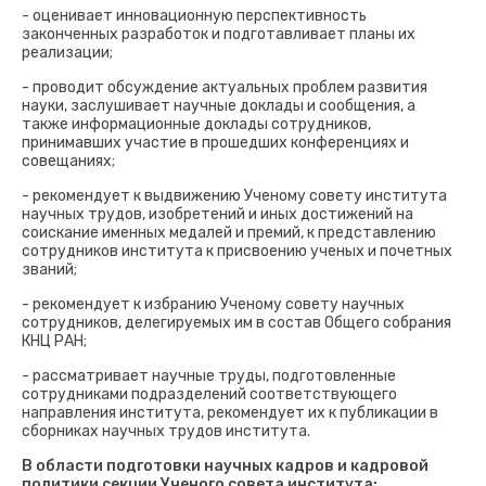
- оценивает инновационную перспективность
законченных разработок и подготавливает планы их
реализации;
- проводит обсуждение актуальных проблем развития
науки, заслушивает научные доклады и сообщения, а
также информационные доклады сотрудников,
принимавших участие в прошедших конференциях и
совещаниях;
- рекомендует к выдвижению Ученому совету института
научных трудов, изобретений и иных достижений на
соискание именных медалей и премий, к представлению
сотрудников института к присвоению ученых и почетных
званий;
- рекомендует к избранию Ученому совету научных
сотрудников, делегируемых им в состав Общего собрания
КНЦ РАН;
- рассматривает научные труды, подготовленные
сотрудниками подразделений соответствующего
направления института, рекомендует их к публикации в
сборниках научных трудов института.
В области подготовки научных кадров и кадровой
политики секции Ученого совета института: