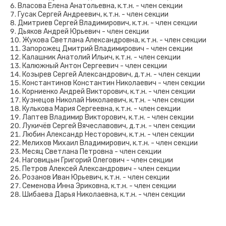
Власова Елена Анатольевна, к.т.н. - член секции
Гусак Сергей Андреевич, к.т.н. - член секции
Дмитриев Сергей Владимирович, к.т.н. - член секции
Дьяков Андрей Юрьевич - член секции
Жукова Светлана Александровна, к.т.н. - член секции
Запорожец Дмитрий Владимирович - член секции
Калашник Анатолий Ильич, к.т.н. - член секции
Калюжный Антон Сергеевич - член секции
Козырев Сергей Александрович, д.т.н. - член секции
Константинов Константин Николаевич - член секции
Корниенко Андрей Викторович, к.т.н. - член секции
Кузнецов Николай Николаевич, к.т.н. - член секции
Кулькова Мария Сергеевна, к.т.н. - член секции
Лаптев Владимир Викторович, к.т.н. - член секции
Лукичёв Сергей Вячеславович, д.т.н. - член секции
Любин Александр Несторович, к.т.н. - член секции
Мелихов Михаил Владимирович, к.т.н. - член секции
Месяц Светлана Петровна - член секции
Наговицын Григорий Олегович - член секции
Петров Алексей Александрович - член секции
Розанов Иван Юрьевич, к.т.н. - член секции
Семенова Инна Эриковна, к.т.н. - член секции
Шибаева Дарья Николаевна, к.т.н. - член секции