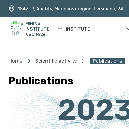
184209, Apatity, Murmansk region, Fersmana, 24
MINING
INSTITUTE
INSTITUTE
KSC RAS
Home
Scientific activity
Publications
Publications
202