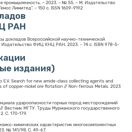
я промышленность. ‒ 2023. ‒ № S5. ‒ М. Издательство
мос Лимитед". ‒ 150 с. ISSN 1609-9192
кладов
Ц РАН
исы докладов Всероссийской научно-технической
: Издательство ФИЦ КНЦ РАН, 2023. - 74 с. ISBN 978-5-
кации
ные издания)
o E.V. Search for new amide-class collecting agents and
ss of copper-nickel ore flotation // Non-ferrous Metals. 2023
тенциала удароопасности горных пород месторождений
// Вестник МГТУ. Труды Мурманского государственного
. С. 170-179.
 физико-химических характеристик многокомпонентных
. № 141/98. С. 49-67.