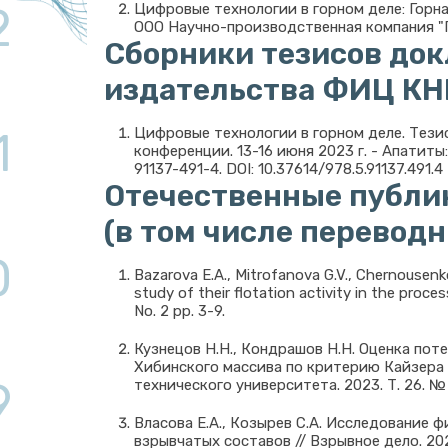
2
Цифровые технологии в горном деле: Горна
ООО Научно-производственная компания "Ге
Сборники тезисов до
издательства ФИЦ КН
1
Цифровые технологии в горном деле. Тез
конференции. 13-16 июня 2023 г. - Апатиты
91137-491-4. DOI: 10.37614/978.5.91137.491.4
Отечественные публи
(в том числе перевод
0
Bazarova E.A., Mitrofanova G.V., Chernousenk
study of their flotation activity in the proce
No. 2 pp. 3-9.
Кузнецов Н.Н., Кондрашов Н.Н. Оценка по
Хибинского массива по критерию Кайзера 
9
технического университета. 2023. Т. 26. № 2
Власова Е.А., Козырев С.А. Исследование
взрывчатых составов // Взрывное дело. 2023